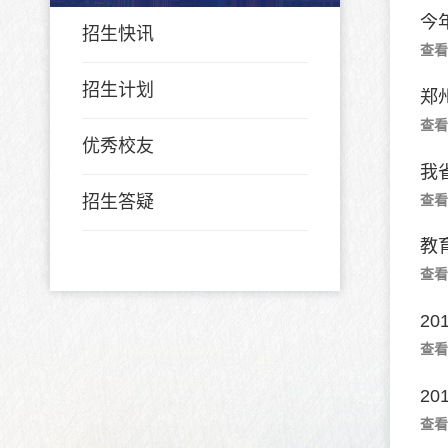
今
招生快讯
查看
招生计划
郑
查看
优秀校友
我
查看
招生答疑
教
查看
2
查看
2
查看