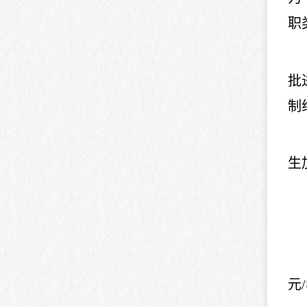
职
批
制
生
元