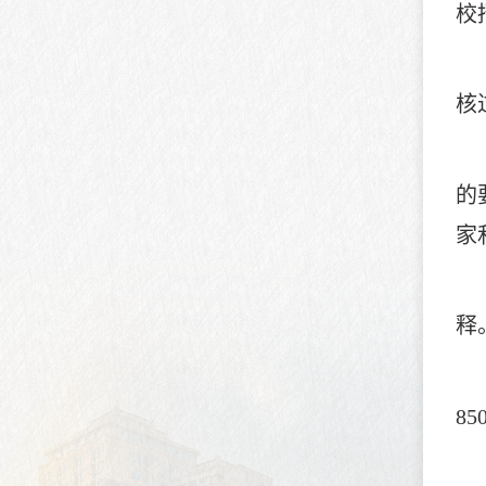
校
核
的
家
释
85