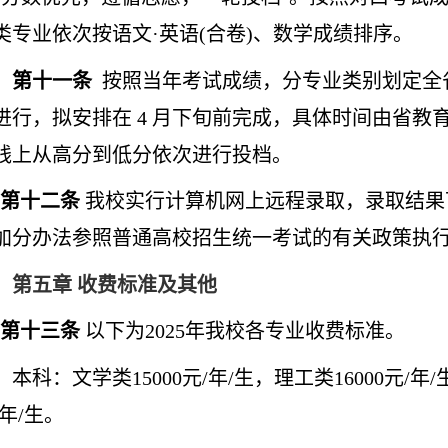
类专业依次按语文·英语(合卷)、数学成绩排序。
第十一条
按照当年考试成绩，分专业类别划定全
进行，拟安排在
4 月下旬前完成，具体时间由省教
线上从高分到低分依次进行投档
。
第十
二
条
我校实行计算机网上远程录取，录取结果
加分办法参照普通高校招生统一考试的有关政策执
第五章
收费标准及其他
第十
三
条
以下为
202
5
年我校各专业收费标准。
本科：文学类
15000元/年/生，理工类16000元/
/年/生。