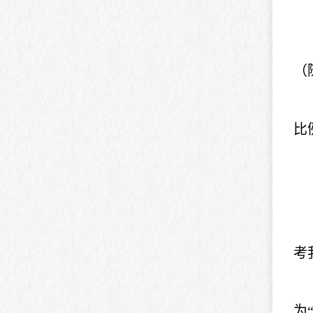
（
比
考
为