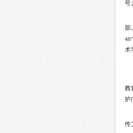
号
部
4
术
教
护
传