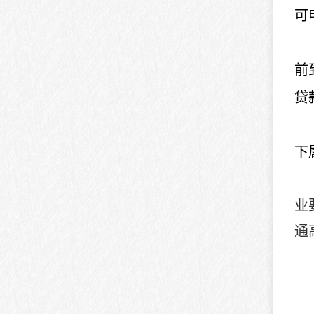
可
前
贷
下
业
通