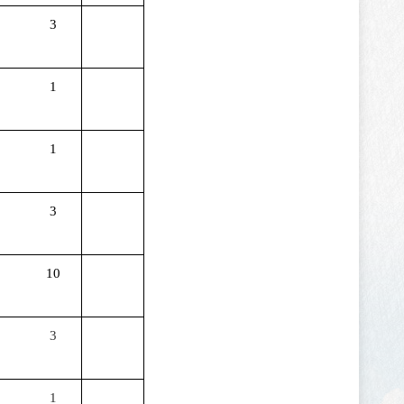
3
1
1
3
10
3
1