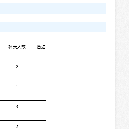
补录人数
备注
2
1
3
2