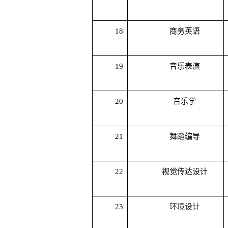
18
商务英语
19
音乐表演
20
音乐学
21
舞蹈编导
22
视觉传达设计
23
环境设计