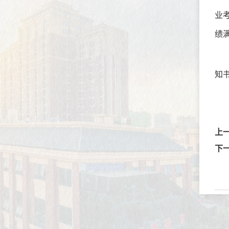
业
绩
知
上
下