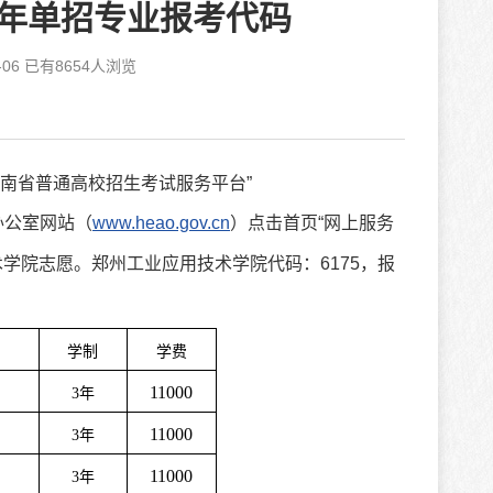
1年单招专业报考代码
06 已有
8654
人浏览
“河南省普通高校招生考试服务平台”
办公室网站（
www.heao.gov.cn
）点击首页“网上服务
术学院志愿。郑州工业应用技术学院代码：6175，报
学制
学费
11000
3
年
11000
3
年
11000
3
年