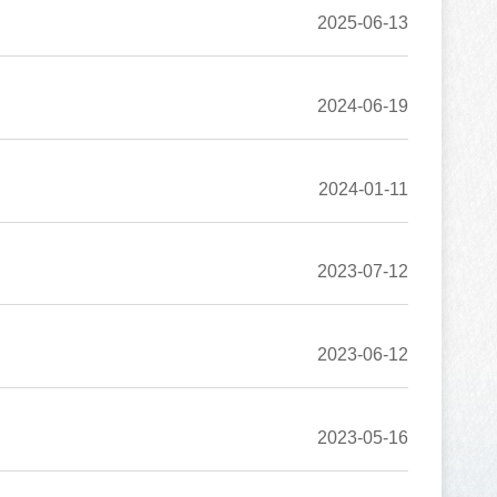
2025-06-13
2024-06-19
2024-01-11
2023-07-12
2023-06-12
2023-05-16